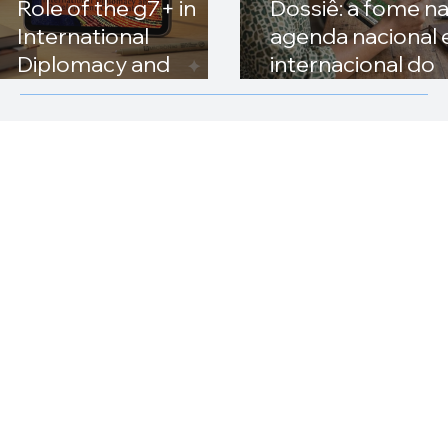
Role of the g7+ in
Dossiê: a fome n
International
agenda nacional 
Diplomacy and
internacional do
Development
Brasil
Cooperation (English
Edition)