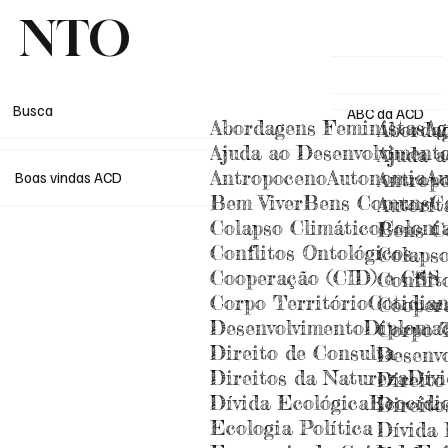
NTO
Busca
ABC da ACD
Abordagens Feministas
Ag
Aborda
Ajuda ao Desenvolviment
Ajuda a
Antropoceno
Autonomia
Au
Antrop
Boas vindas ACD
Bem Viver
Bens Comuns
C
Autorit
Colapso Climático
Coloni
Bens C
Conflitos Ontológicos
Colapso
Cooperação (CID) e CSS
Conflit
Corpo Território
Cotidia
Cooper
Desenvolvimento
Diploma
Corpo T
Direito de Consulta
Desenv
Direitos da Natureza
Dívi
Direito
Dívida Ecológica
Ecocídi
Direito
Ecologia Política
Dívida 