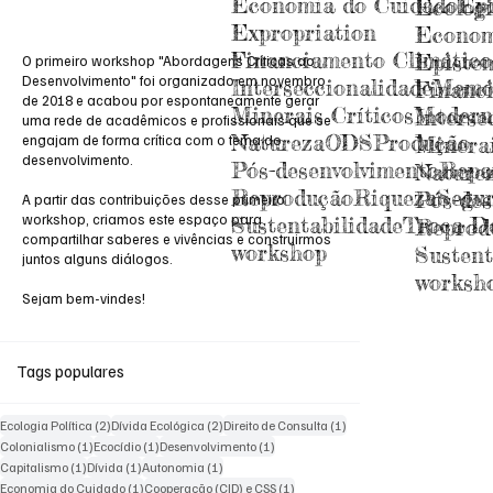
Economia do Cuidado
Epi
Ecologi
Expropriation
Econom
Financiamento Climático
Epistem
O primeiro workshop "Abordagens Críticas ao
Desenvolvimento" foi organizado em novembro
Interseccionalidade
Memó
Financ
de 2018 e acabou por espontaneamente gerar
Minerais Críticos
Modern
Interse
uma rede de acadêmicos e profissionais que se
Natureza
ODS
Produção
engajam de forma crítica com o tema do
Minerai
desenvolvimento.
Pós-desenvolvimento
Repa
Nature
Reprodução
Riqueza
Segu
Pós-des
A partir das contribuições desse primeiro
workshop, criamos este espaço para
Sustentabilidade
Troca De
Reprod
compartilhar saberes e vivências e construirmos
workshop
Sustent
juntos alguns diálogos.
worksh
Sejam bem-vindes!
Tags populares
2 posts
2 posts
1 post
Ecologia Política
(2)
Dívida Ecológica
(2)
Direito de Consulta
(1)
1 post
1 post
1 post
Colonialismo
(1)
Ecocídio
(1)
Desenvolvimento
(1)
1 post
1 post
1 post
Capitalismo
(1)
Dívida
(1)
Autonomia
(1)
1 post
1 post
Economia do Cuidado
(1)
Cooperação (CID) e CSS
(1)