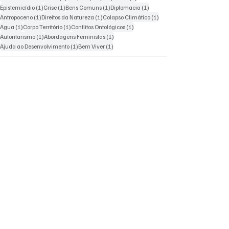
1 post
1 post
1 post
1 post
Epistemicídio
(1)
Crise
(1)
Bens Comuns
(1)
Diplomacia
(1)
1 post
1 post
1 post
Antropoceno
(1)
Direitos da Natureza
(1)
Colapso Climático
(1)
1 post
1 post
1 post
Agua
(1)
Corpo Território
(1)
Conflitos Ontológicos
(1)
1 post
1 post
Autoritarismo
(1)
Abordagens Feministas
(1)
1 post
1 post
Ajuda ao Desenvolvimento
(1)
Bem Viver
(1)